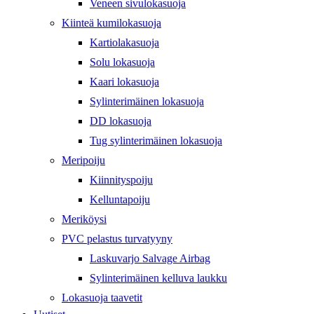
Veneen sivulokasuoja
Kiinteä kumilokasuoja
Kartiolakasuoja
Solu lokasuoja
Kaari lokasuoja
Sylinterimäinen lokasuoja
DD lokasuoja
Tug sylinterimäinen lokasuoja
Meripoiju
Kiinnityspoiju
Kelluntapoiju
Meriköysi
PVC pelastus turvatyyny
Laskuvarjo Salvage Airbag
Sylinterimäinen kelluva laukku
Lokasuoja taavetit