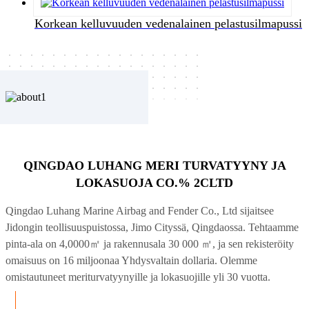
Korkean kelluvuuden vedenalainen pelastusilmapussi
QINGDAO LUHANG MERI TURVATYYNY JA
LOKASUOJA CO.% 2CLTD
Qingdao Luhang Marine Airbag and Fender Co., Ltd sijaitsee
Jidongin teollisuuspuistossa, Jimo Cityssä, Qingdaossa. Tehtaamme
pinta-ala on 4,0000㎡ ja rakennusala 30 000 ㎡, ja sen rekisteröity
omaisuus on 16 miljoonaa Yhdysvaltain dollaria. Olemme
omistautuneet meriturvatyynyille ja lokasuojille yli 30 vuotta.