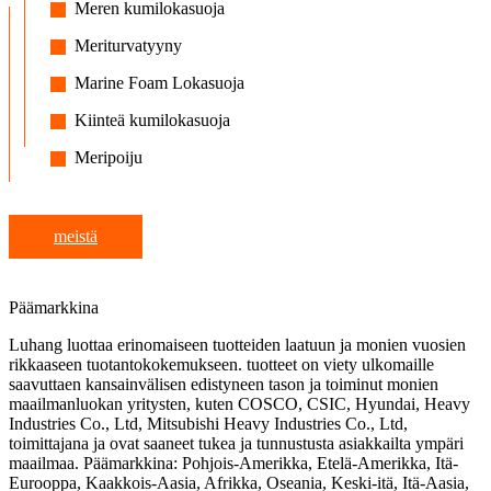
Meren kumilokasuoja
Meriturvatyyny
Marine Foam Lokasuoja
Kiinteä kumilokasuoja
Meripoiju
meistä
Päämarkkina
Luhang luottaa erinomaiseen tuotteiden laatuun ja monien vuosien
rikkaaseen tuotantokokemukseen. tuotteet on viety ulkomaille
saavuttaen kansainvälisen edistyneen tason ja toiminut monien
maailmanluokan yritysten, kuten COSCO, CSIC, Hyundai, Heavy
Industries Co., Ltd, Mitsubishi Heavy Industries Co., Ltd,
toimittajana ja ovat saaneet tukea ja tunnustusta asiakkailta ympäri
maailmaa. Päämarkkina: Pohjois-Amerikka, Etelä-Amerikka, Itä-
Eurooppa, Kaakkois-Aasia, Afrikka, Oseania, Keski-itä, Itä-Aasia,