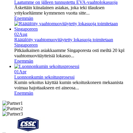
Laatumme on jälleen tunnustettu EVA-vaahtolokasuoja
Äskettäin kiinalainen asiakas, joka teki tilauksen
yritykseltämme kymmenen vuotta sitte...
Enemmän
02
Aug
Räätälöity vaahtomuovitäytetty lokasuoja toimitetaan
Singaporeen
Pitkäaikainen asiakkaamme Singaporesta osti meiltä 20 kpl
vaahtomuovitäytteisiä lokasuo...
Enemmän
01
Apr
Luonnonkumin sekoitusprosessi
Kumin sekoitus käyttää kumin sekoituskoneen mekaanista
voimaa hajottaakseen eri aineosa...
Enemmän