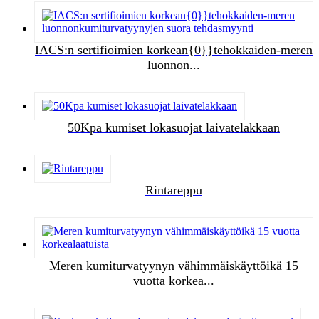
IACS:n sertifioimien korkean{0}}tehokkaiden-meren
luonnon...
50Kpa kumiset lokasuojat laivatelakkaan
Rintareppu
Meren kumiturvatyynyn vähimmäiskäyttöikä 15
vuotta korkea...