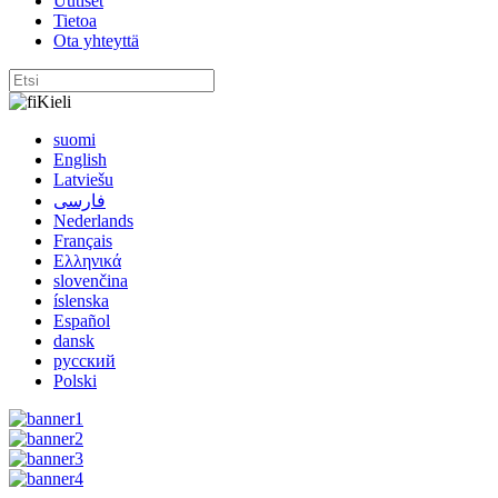
Uutiset
Tietoa
Ota yhteyttä
Kieli
suomi
English
Latviešu
فارسی
Nederlands
Français
Ελληνικά
slovenčina
íslenska
Español
dansk
русский
Polski